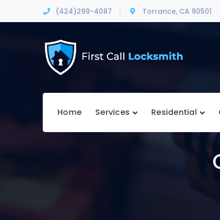
(424)299-4087
Torrance, CA 90501
Home
Services
Residential