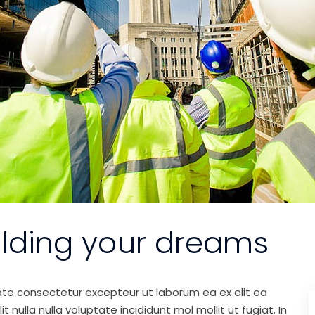
ilding your dreams
ate consectetur excepteur ut laborum ea ex elit ea
nulla nulla voluptate incididunt mol mollit ut fugiat. In