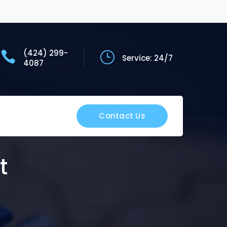
(424) 299-
Service: 24/7
4087
Contact Us
t