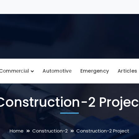
Cоmmеrсiаl
Autоmоtivе
Emergency
Articles
Construction-2 Projec
Home
Construction-2
Construction-2 Project